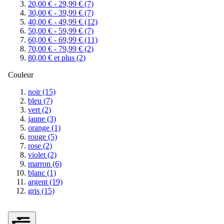
20,00 €
-
29,99 €
(7)
30,00 €
-
39,99 €
(7)
40,00 €
-
49,99 €
(12)
50,00 €
-
59,99 €
(7)
60,00 €
-
69,99 €
(11)
70,00 €
-
79,99 €
(2)
80,00 €
et plus
(2)
Couleur
noir
(15)
bleu
(7)
vert
(2)
jaune
(3)
orange
(1)
rouge
(5)
rose
(2)
violet
(2)
marron
(6)
blanc
(1)
argent
(19)
gris
(15)