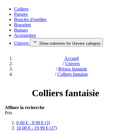
Colliers
Parures
Boucles d'oreilles
Bracelets
Bagues
Accessoires
Univers
Show submenu for Univers category
Accueil
/
Univers
/
Bijoux fantaisie
/
Colliers fantaisie
Colliers fantaisie
Affiner la recherche
Prix
0,00 €
-
9,99 €
(3)
10,00 €
-
19,99 €
(27)