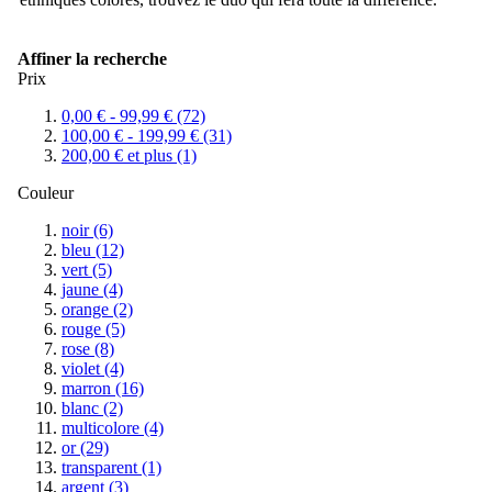
Affiner la recherche
Prix
0,00 €
-
99,99 €
(72)
100,00 €
-
199,99 €
(31)
200,00 €
et plus
(1)
Couleur
noir
(6)
bleu
(12)
vert
(5)
jaune
(4)
orange
(2)
rouge
(5)
rose
(8)
violet
(4)
marron
(16)
blanc
(2)
multicolore
(4)
or
(29)
transparent
(1)
argent
(3)