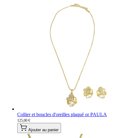
Collier et boucles d'oreilles plaqué or PAULA
125,00 €
Ajouter au panier