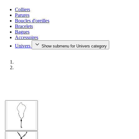
Colliers
Parures
Boucles d'oreilles
Bracelets
Bagues
Accessoires
Univers
Show submenu for Univers category