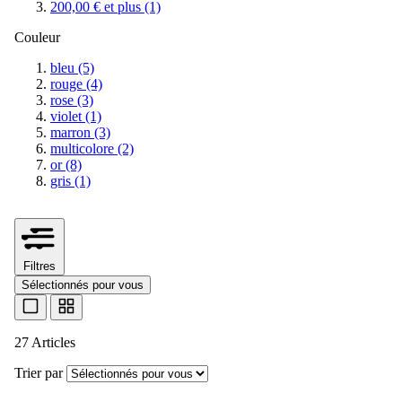
200,00 €
et plus
(1)
Couleur
bleu
(5)
rouge
(4)
rose
(3)
violet
(1)
marron
(3)
multicolore
(2)
or
(8)
gris
(1)
Filtres
Sélectionnés pour vous
27 Articles
Trier par